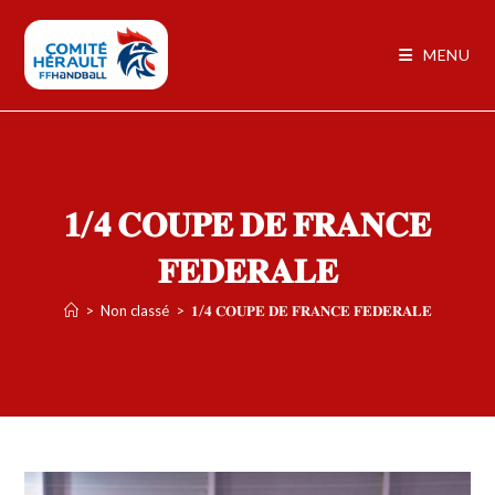
MENU
𝟏/𝟒 𝐂𝐎𝐔𝐏𝐄 𝐃𝐄 𝐅𝐑𝐀𝐍𝐂𝐄
𝐅𝐄𝐃𝐄𝐑𝐀𝐋𝐄
>
Non classé
>
𝟏/𝟒 𝐂𝐎𝐔𝐏𝐄 𝐃𝐄 𝐅𝐑𝐀𝐍𝐂𝐄 𝐅𝐄𝐃𝐄𝐑𝐀𝐋𝐄