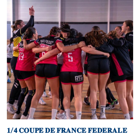
𝟏/𝟒 𝐂𝐎𝐔𝐏𝐄 𝐃𝐄 𝐅𝐑𝐀𝐍𝐂𝐄 𝐅𝐄𝐃𝐄𝐑𝐀𝐋𝐄