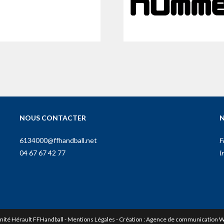
NOUS CONTACTER
N
6134000@ffhandball.net
F
04 67 67 42 77
I
ité Hérault FFHandball -
Mentions Légales
- Création :
Agence de communication W