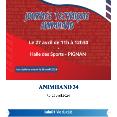
𝐀𝐍𝐈𝐌𝐇𝐀𝐍𝐃 𝟑𝟒
19 avril 2024