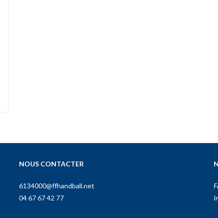
NOUS CONTACTER
N
6134000@ffhandball.net
F
04 67 67 42 77
I